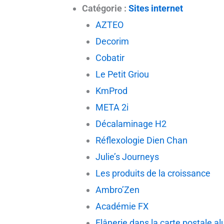
Catégorie :
Sites internet
AZTEO
Decorim
Cobatir
Le Petit Griou
KmProd
META 2i
Décalaminage H2
Réflexologie Dien Chan
Julie’s Journeys
Les produits de la croissance
Ambro’Zen
Académie FX
Flânerie dans la carte postale a