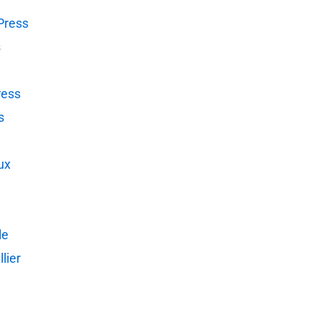
Press
s
ress
s
ux
le
lier