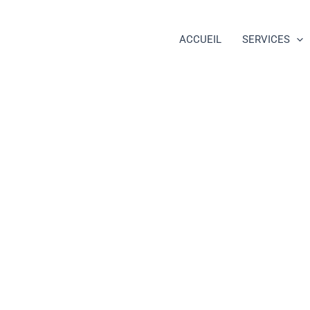
ACCUEIL
SERVICES
DÉVELOPPEUR WORDPRESS STRASBOURG
oppeur WordP
urg pour créer