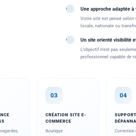
›
Une approche adaptée à v
Votre site est pensé selon 
locale, nationale ou transf
›
Un site orienté visibilité 
L’objectif n’est pas seuleme
professionnel capable de r
03
04
ANCE
CRÉATION SITE E-
SUPPORT
SS
COMMERCE
DÉPANN
uvegardes,
Boutique
Correction 