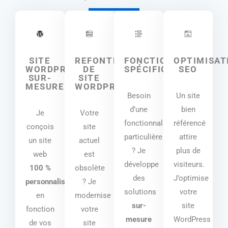
SITE
REFONTE
FONCTIONNALITÉS
OPTIMISAT
WORDPRESS
DE
SPÉCIFIQUES
SEO
SUR-
SITE
MESURE
WORDPRESS
Besoin
Un site
d’une
bien
Je
Votre
fonctionnalité
référencé
conçois
site
particulière
attire
un site
actuel
? Je
plus de
web
est
développe
visiteurs.
100 %
obsolète
des
J’optimise
personnalisé
? Je
solutions
votre
en
modernise
sur-
site
fonction
votre
mesure
WordPress
de vos
site