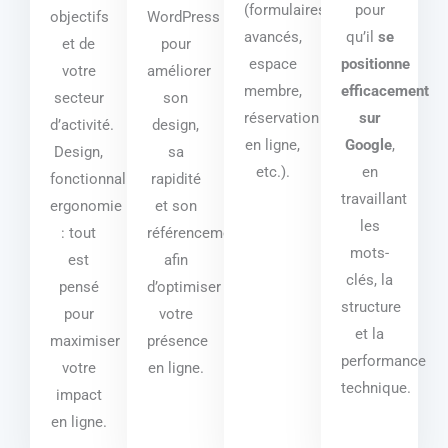
(formulaires
pour
objectifs
WordPress
avancés,
qu’il
se
et de
pour
espace
positionne
votre
améliorer
membre,
efficacement
secteur
son
réservation
sur
d’activité.
design,
en ligne,
Google
,
Design,
sa
etc.).
en
fonctionnalités,
rapidité
travaillant
ergonomie
et son
les
: tout
référencement,
mots-
est
afin
clés, la
pensé
d’optimiser
structure
pour
votre
et la
maximiser
présence
performance
votre
en ligne.
technique.
impact
en ligne.